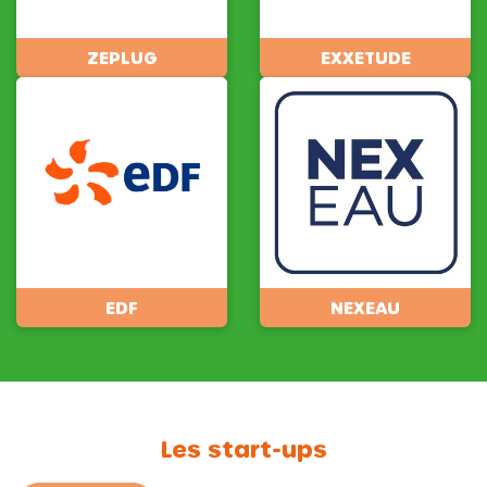
ZEPLUG
EXXETUDE
EDF
NEXEAU
Les start-ups