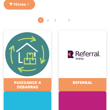
Filtres
1
2
3
…
5
PUISSANCE 4
REFERRAL
DEBARRAS