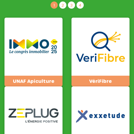
1
2
3
4
UNAF Apiculture
VériFibre