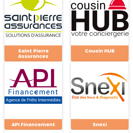
Saint Pierre
Cousin HUB
Assurances
API Financement
Snexi