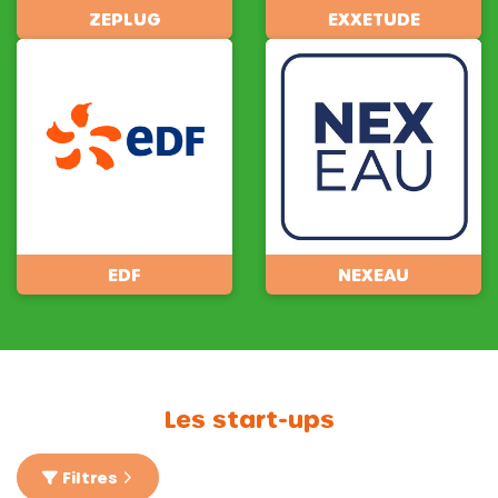
ZEPLUG
EXXETUDE
EDF
NEXEAU
Les start-ups
Filtres