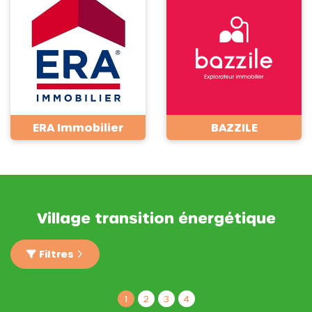
ERA Immobilier
BAZZILE
Village transition énergétique
Filtres
1
2
3
4