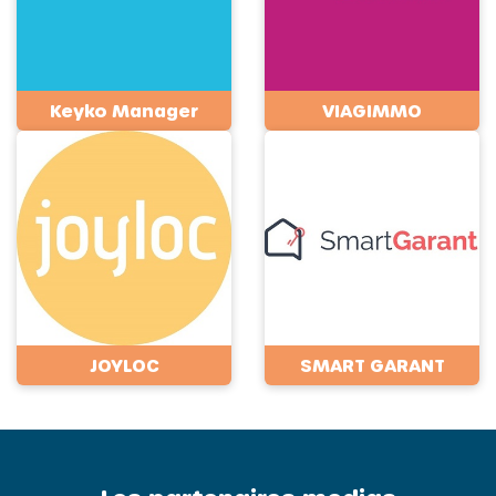
Keyko Manager
VIAGIMMO
JOYLOC
SMART GARANT