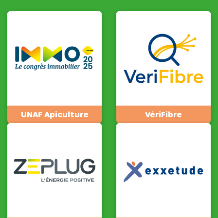
UNAF Apiculture
VériFibre