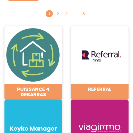
1
2
3
…
5
PUISSANCE 4
REFERRAL
DEBARRAS