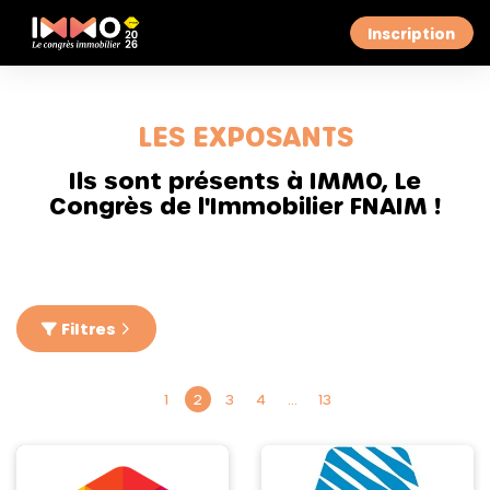
Inscription
LES EXPOSANTS
Ils sont présents à IMMO, Le
Congrès de l'Immobilier FNAIM !
Filtres
1
2
3
4
…
13