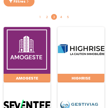
Filtres
1
2
3
4
5
AMOGESTE
HIGHRISE