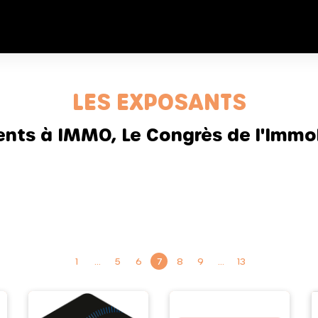
LES EXPOSANTS
sents à IMMO, Le Congrès de l'Immob
1
…
5
6
7
8
9
…
13