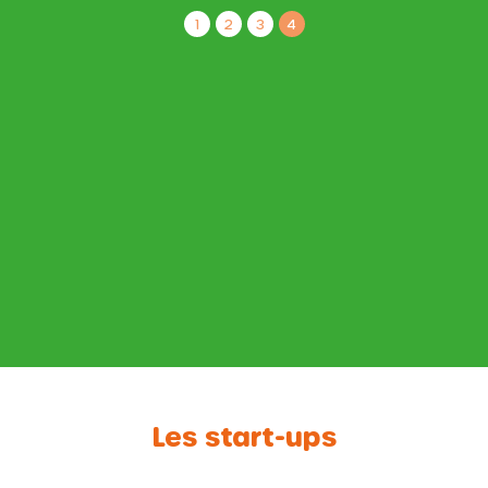
1
2
3
4
Les start-ups