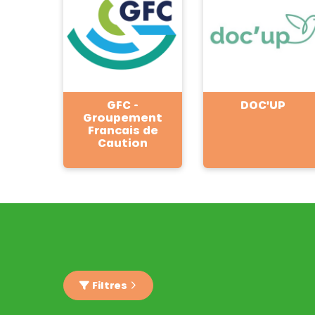
GFC -
DOC'UP
Groupement
Francais de
Caution
Filtres