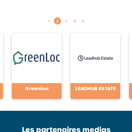
1
2
3
4
5
Greenloc
LEADHUB ESTATE
Les partenaires medias