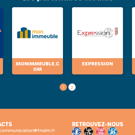
MONIMMEUBLE.C
EXPRESSION
OM
1
2
ACTS
RETROUVEZ-NOUS
Fac
Twi
Inst
Link
: communication@fnaim.fr
ebo
tter
agr
edi