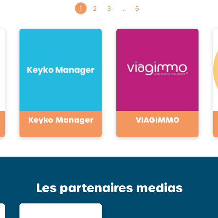
1
2
3
…
5
Keyko Manager
VIAGIMMO
Les partenaires medias