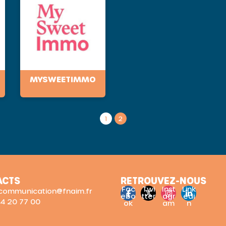
MYSWEETIMMO
1
2
ACTS
RETROUVEZ-NOUS
Fac
Twi
Inst
Link
: communication@fnaim.fr
ebo
tter
agr
edi
 44 20 77 00
ok
am
n