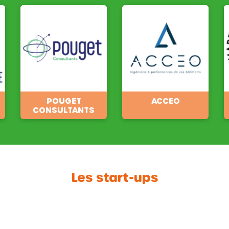
POUGET
ACCEO
CONSULTANTS
Les start-ups