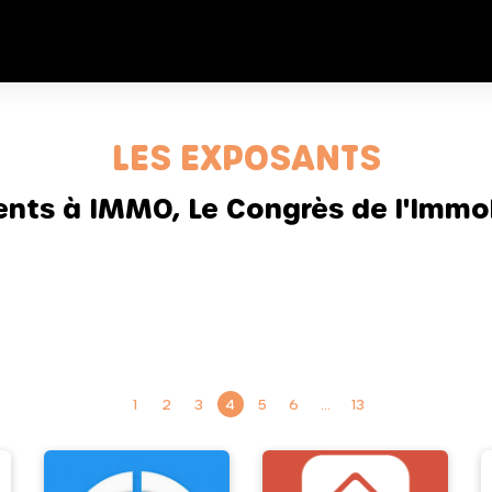
LES EXPOSANTS
sents à IMMO, Le Congrès de l'Immob
1
2
3
4
5
6
…
13