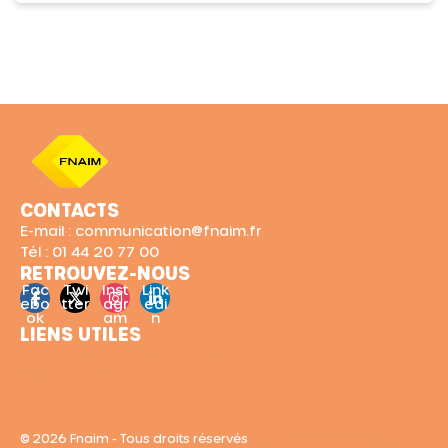
CONTACTS
E-mail : communication@fnaim.fr
Tél : 01 44 20 77 00
RETROUVEZ-NOUS
Fac
Twi
Inst
Link
ebo
tter
agr
edi
ok
am
n
LIENS UTILES
Conditions générales de vente
Mentions légales
© 2026 Fnaim - Tous droits réservés
Gérer vos options RGPD