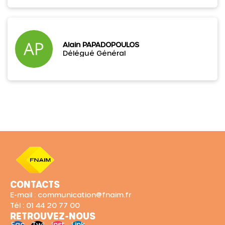
Alain PAPADOPOULOS
Délégué Général
CONTACTS
E-mail : communication@fnaim.fr
Tél : 01 44 20 77 00
RETROUVEZ-NOUS
Fac
Twi
Inst
Link