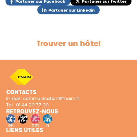
Partager sur Facebook
Partager sur Twitter
Partager sur Linkedin
Trouver un hôtel
CONTACTS
E-mail : communication@fnaim.fr
Tél : 01 44 20 77 00
RETROUVEZ-NOUS
Fac
Twi
Inst
Link
ebo
tter
agr
edi
ok
am
n
LIENS UTILES
Conditions générales de vente