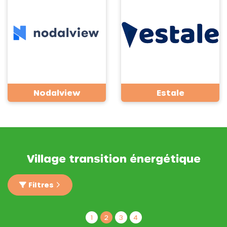
Nodalview
Estale
Village transition énergétique
Filtres
1
2
3
4