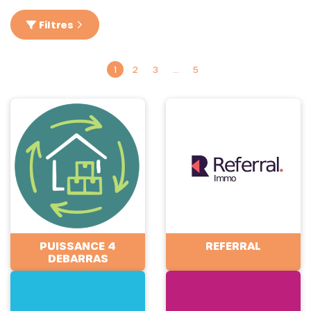
Filtres
1
2
3
…
5
PUISSANCE 4
REFERRAL
DEBARRAS