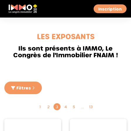
Inscription
LES EXPOSANTS
Ils sont présents à IMMO, Le
Congrès de l'Immobilier FNAIM !
Filtres
1
2
3
4
5
…
13