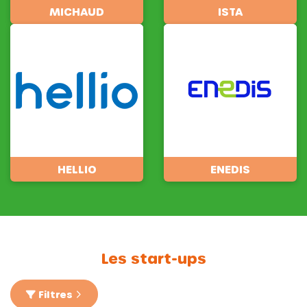
MICHAUD
ISTA
HELLIO
ENEDIS
Les start-ups
Filtres