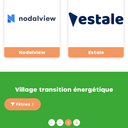
Nodalview
Estale
Village transition énergétique
Filtres
1
2
3
4