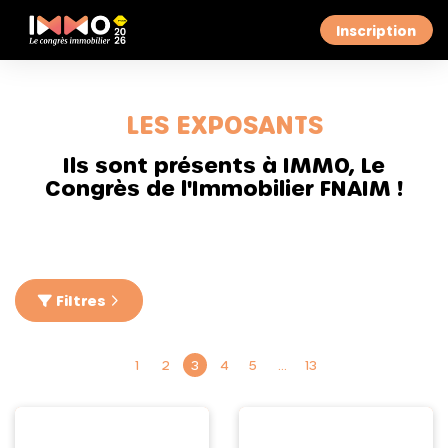
Inscription
LES EXPOSANTS
Ils sont présents à IMMO, Le
Congrès de l'Immobilier FNAIM !
Filtres
1
2
3
4
5
…
13