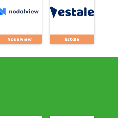
Nodalview
Estale