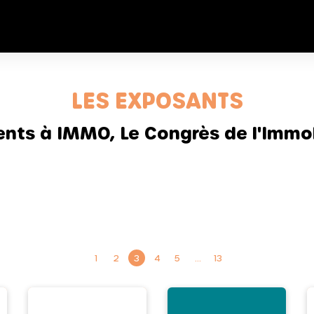
LES EXPOSANTS
sents à IMMO, Le Congrès de l'Immob
1
2
3
4
5
…
13