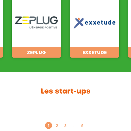
ZEPLUG
EXXETUDE
Les start-ups
1
2
3
…
5