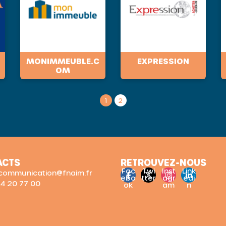
MONIMMEUBLE.C
EXPRESSION
OM
1
2
ACTS
RETROUVEZ-NOUS
Fac
Twi
Inst
Link
: communication@fnaim.fr
ebo
tter
agr
edi
 44 20 77 00
ok
am
n