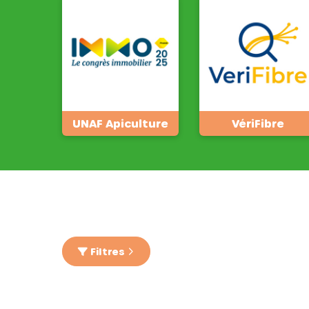
UNAF Apiculture
VériFibre
Filtres