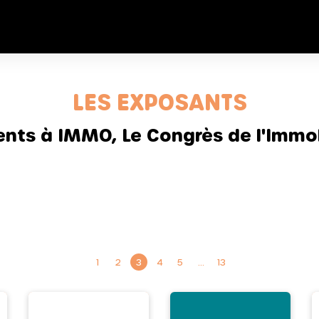
LES EXPOSANTS
sents à IMMO, Le Congrès de l'Immob
1
2
3
4
5
…
13