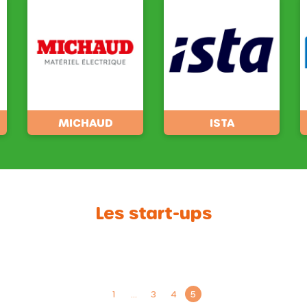
MICHAUD
ISTA
Les start-ups
1
…
3
4
5