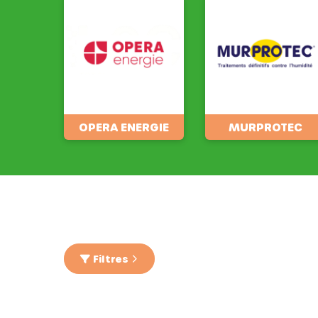
OPERA ENERGIE
MURPROTEC
Filtres