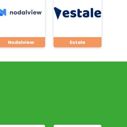
Nodalview
Estale