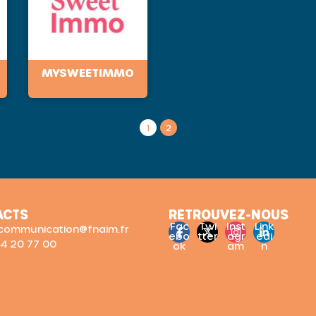
MYSWEETIMMO
1
2
ACTS
RETROUVEZ-NOUS
Fac
Twi
Inst
Link
: communication@fnaim.fr
ebo
tter
agr
edi
 44 20 77 00
ok
am
n
RGPD