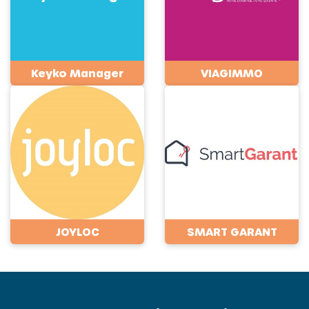
Keyko Manager
VIAGIMMO
JOYLOC
SMART GARANT