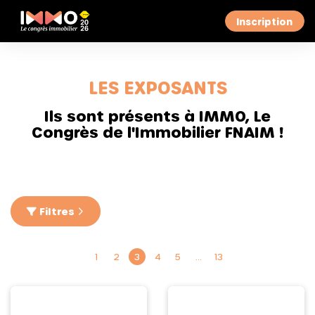
Inscription
LES EXPOSANTS
Ils sont présents à IMMO, Le
Congrès de l'Immobilier FNAIM !
Filtres
1
2
3
4
5
…
13