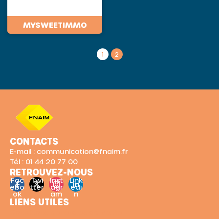
MYSWEETIMMO
1
2
CONTACTS
E-mail : communication@fnaim.fr
Tél : 01 44 20 77 00
RETROUVEZ-NOUS
Fac
Twi
Inst
Link
ebo
tter
agr
edi
ok
am
n
LIENS UTILES
Conditions générales de vente