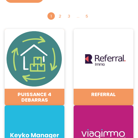
1
2
3
…
5
PUISSANCE 4
REFERRAL
DEBARRAS