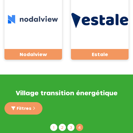
Nodalview
Estale
Village transition énergétique
Filtres
1
2
3
4