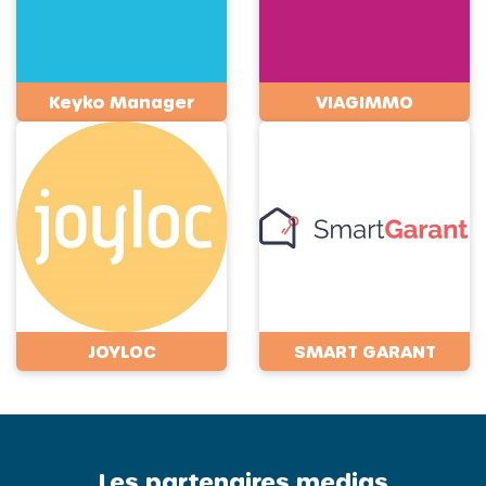
Keyko Manager
VIAGIMMO
JOYLOC
SMART GARANT
Les partenaires medias