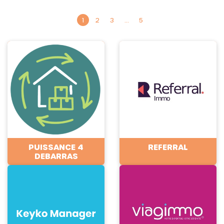
1
2
3
…
5
PUISSANCE 4
REFERRAL
DEBARRAS