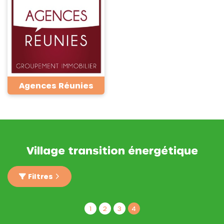
Agences Réunies
Village transition énergétique
Filtres
1
2
3
4