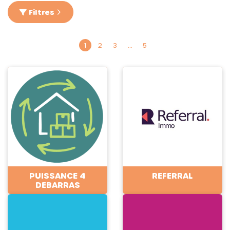
Filtres
1
2
3
…
5
PUISSANCE 4
REFERRAL
DEBARRAS