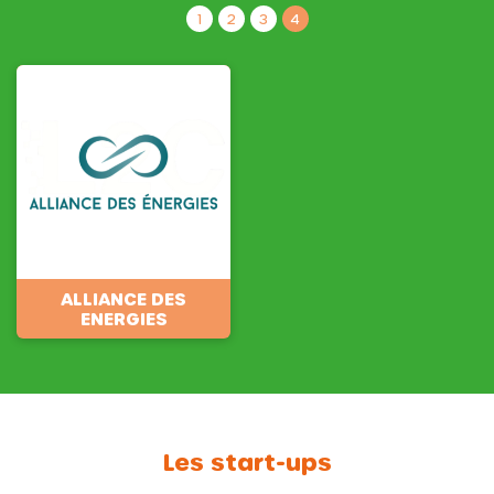
1
2
3
4
ALLIANCE DES
ENERGIES
Les start-ups