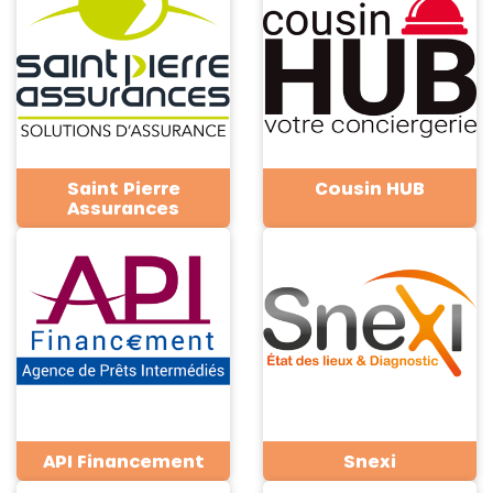
Saint Pierre
Cousin HUB
Assurances
API Financement
Snexi