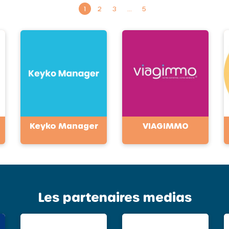
1
2
3
…
5
Keyko Manager
VIAGIMMO
Les partenaires medias