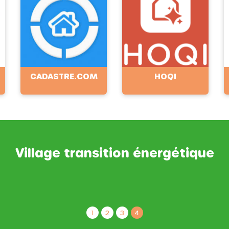
CADASTRE.COM
HOQI
Village transition énergétique
1
2
3
4