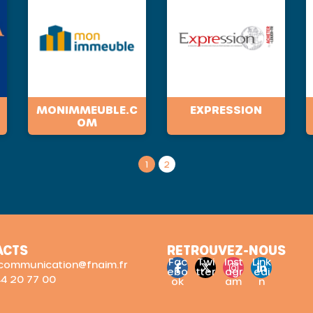
MONIMMEUBLE.C
EXPRESSION
OM
1
2
ACTS
RETROUVEZ-NOUS
Fac
Twi
Inst
Link
: communication@fnaim.fr
ebo
tter
agr
edi
 44 20 77 00
ok
am
n