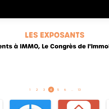
LES EXPOSANTS
sents à IMMO, Le Congrès de l'Immob
1
2
3
4
5
6
…
13