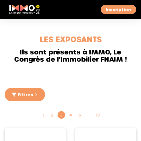
Inscription
LES EXPOSANTS
Ils sont présents à IMMO, Le
Congrès de l'Immobilier FNAIM !
Filtres
1
2
3
4
5
…
13