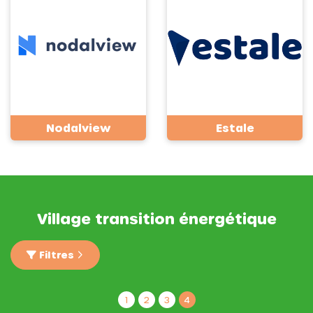
Nodalview
Estale
Village transition énergétique
Filtres
1
2
3
4