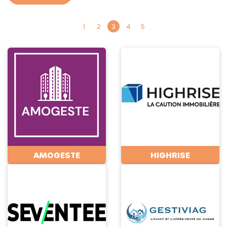
1
2
3
4
5
AMOGESTE
HIGHRISE