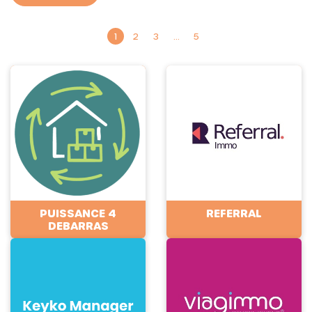
1
2
3
…
5
PUISSANCE 4
REFERRAL
DEBARRAS