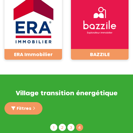
ERA Immobilier
BAZZILE
Village transition énergétique
Filtres
1
2
3
4