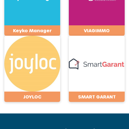
Keyko Manager
VIAGIMMO
JOYLOC
SMART GARANT