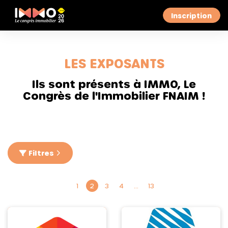
Inscription
LES EXPOSANTS
Ils sont présents à IMMO, Le
Congrès de l'Immobilier FNAIM !
Filtres
1
2
3
4
…
13