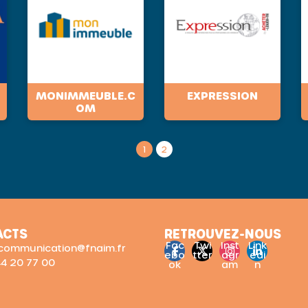
MONIMMEUBLE.C
EXPRESSION
OM
1
2
ACTS
RETROUVEZ-NOUS
Fac
Twi
Inst
Link
: communication@fnaim.fr
ebo
tter
agr
edi
 44 20 77 00
ok
am
n