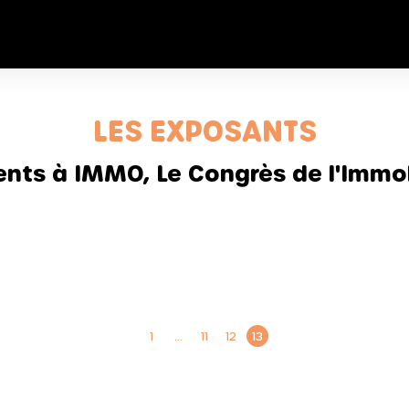
LES EXPOSANTS
sents à IMMO, Le Congrès de l'Immob
1
…
11
12
13