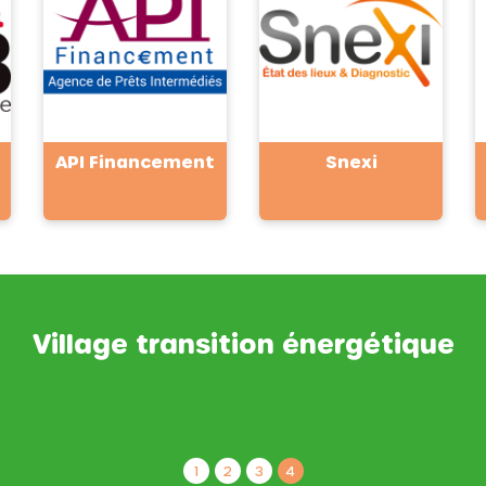
API Financement
Snexi
Village transition énergétique
1
2
3
4