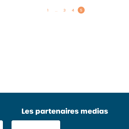
1
…
3
4
5
Les partenaires medias