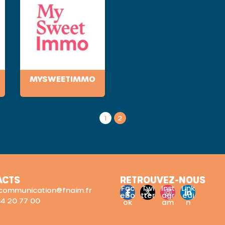
MYSWEETIMMO
1
2
ACTS
RETROUVEZ-NOUS
Fac
Twi
Inst
Link
: communication@fnaim.fr
ebo
tter
agr
edi
 44 20 77 00
ok
am
n