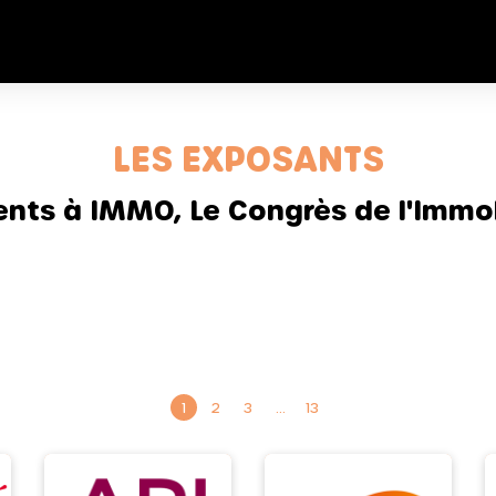
LES EXPOSANTS
sents à IMMO, Le Congrès de l'Immob
1
2
3
…
13