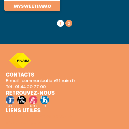
MYSWEETIMMO
1
2
CONTACTS
E-mail : communication@fnaim.fr
Tél : 01 44 20 77 00
RETROUVEZ-NOUS
Fac
Twi
Inst
Link
ebo
tter
agr
edi
ok
am
n
LIENS UTILES
Conditions générales de vente
Mentions légales