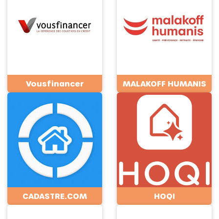
Vousfinancer
MALAKOFF HUMANIS
CADASTRE.COM
HOQI