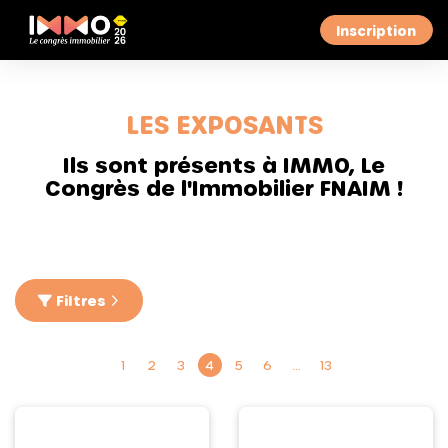
Inscription
LES EXPOSANTS
Ils sont présents à IMMO, Le
Congrès de l'Immobilier FNAIM !
Filtres
1
2
3
4
5
6
…
13