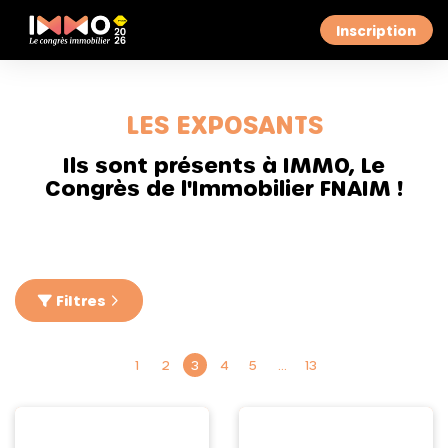
Inscription
LES EXPOSANTS
Ils sont présents à IMMO, Le
Congrès de l'Immobilier FNAIM !
Filtres
1
2
3
4
5
…
13