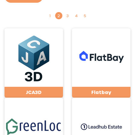
1
2
3
4
5
JCA3D
Flatbay