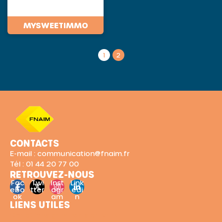
MYSWEETIMMO
1
2
CONTACTS
E-mail : communication@fnaim.fr
Tél : 01 44 20 77 00
RETROUVEZ-NOUS
Fac
Twi
Inst
Link
ebo
tter
agr
edi
ok
am
n
LIENS UTILES
Conditions générales de vente