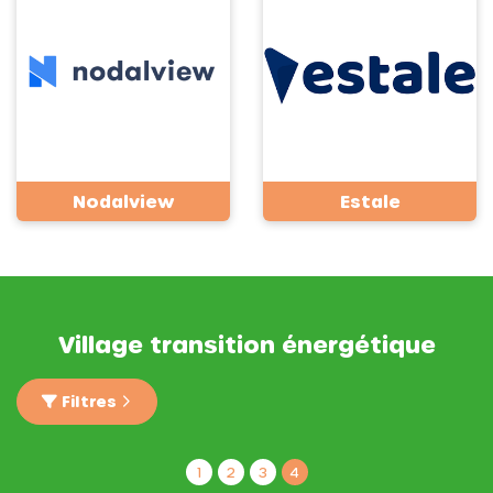
Nodalview
Estale
Village transition énergétique
Filtres
1
2
3
4