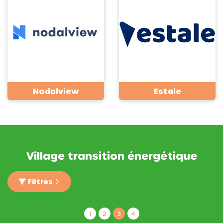
Nodalview
Estale
Village transition énergétique
Filtres
1
2
3
4