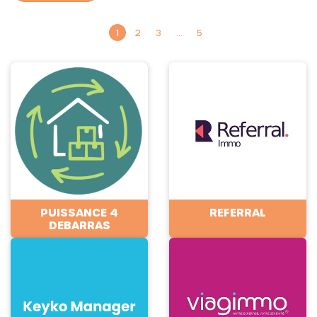
1
2
3
…
5
PUISSANCE 4
REFERRAL
DEBARRAS