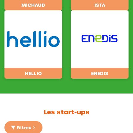
MICHAUD
ISTA
HELLIO
ENEDIS
Les start-ups
Filtres