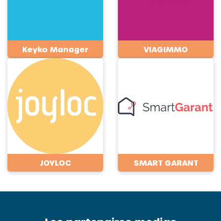
Keyko Manager
VIAGIMMO
JOYLOC
SMART GARANT