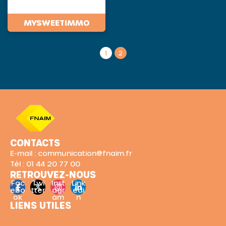
MYSWEETIMMO
1
2
CONTACTS
E-mail : communication@fnaim.fr
Tél : 01 44 20 77 00
RETROUVEZ-NOUS
Fac
Twi
Inst
Link
ebo
tter
agr
edi
ok
am
n
LIENS UTILES
Conditions générales de vente