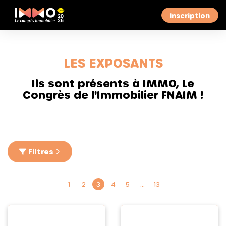
Inscription
LES EXPOSANTS
Ils sont présents à IMMO, Le
Congrès de l'Immobilier FNAIM !
Filtres
1
2
3
4
5
…
13